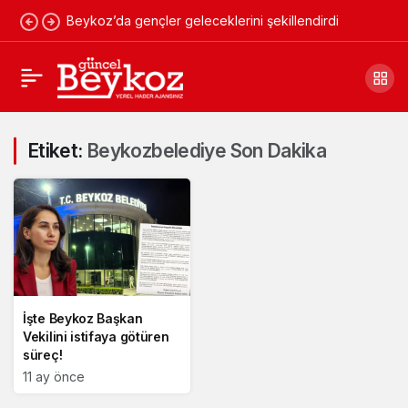
Beykoz’da gençler geleceklerini şekillendirdi
Etiket:
Beykozbelediye Son Dakika
İşte Beykoz Başkan
Vekilini istifaya götüren
süreç!
11 ay önce