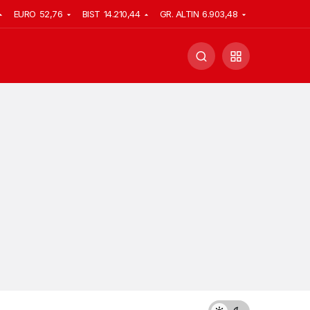
EURO
52,76
BIST
14.210,44
GR. ALTIN
6.903,48