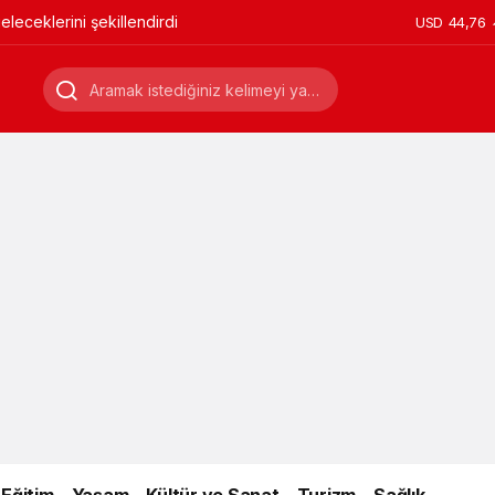
leceklerini şekillendirdi
USD
44,76
Eğitim
Yaşam
Kültür ve Sanat
Turizm
Sağlık