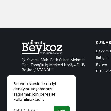
KURUMS
Hakkımı
İletişim
Kavacık Mah. Fatih Sultan Mehmet
Künye
Cad. Tonoğlu İş Merkezi No:3/4 D:116
Beykoz/İSTANBUL
Gizlilik P
0533 767 59 59
Bu web sitesinde en iyi
beykozguncel@gmail.com
deneyimi yaşamanızı
sağlamak için çerezler
iletisim@beykozguncel.com
kullanılmaktadır.
Gizlilik Politikası
Kabul