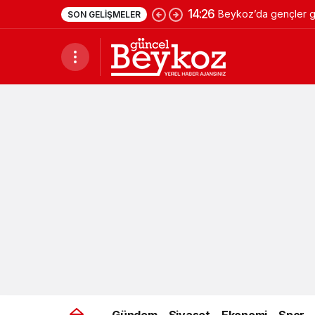
14:26
Beykoz’da gençler ge
SON GELIŞMELER
Gündem
Siyaset
Ekonomi
Spor