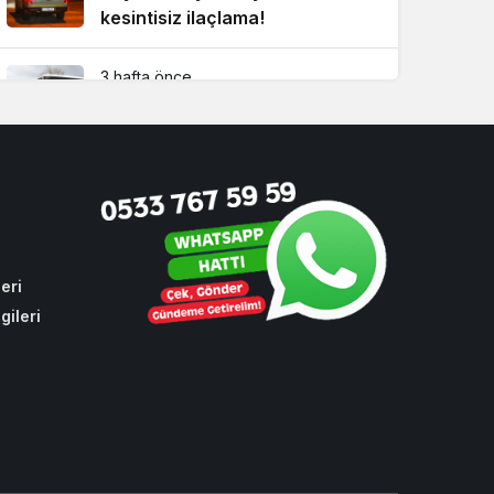
kesintisiz ilaçlama!
3 hafta önce
CHP oylarıyla toplu ulaşıma
yüzde 10 zam
4 hafta önce
Beykoz’da bulduğu altın dolu
keseyi sahibine teslim etti!
eri
gileri