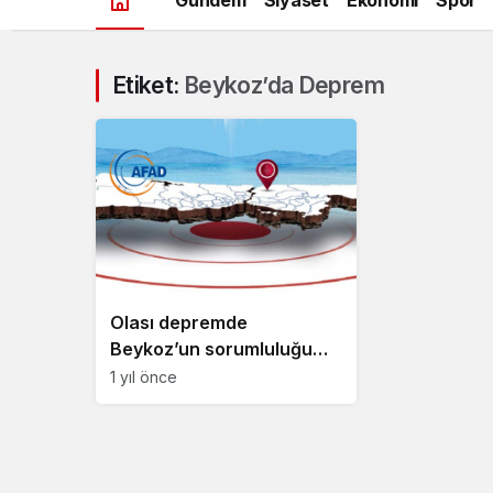
Etiket:
Beykoz’da Deprem
Olası depremde
Beykoz’un sorumluluğu
Burdur AFAD’da
1 yıl önce