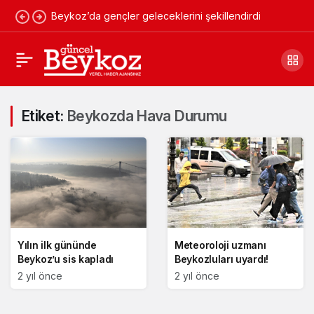
Beykoz’da gençler geleceklerini şekillendirdi
Etiket:
Beykozda Hava Durumu
Yılın ilk gününde
Meteoroloji uzmanı
Beykoz’u sis kapladı
Beykozluları uyardı!
2 yıl önce
2 yıl önce