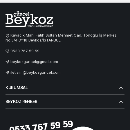
Kavacık Mah. Fatih Sultan Mehmet Cad. Tonoğlu İş Merkezi
No:3/4 D:116 Beykoz/İSTANBUL
0533 767 59 59
beykozguncel@gmail.com
iletisim@beykozguncel.com
KURUMSAL
BEYKOZ REHBER