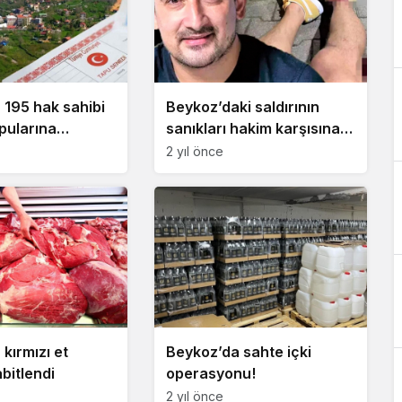
 195 hak sahibi
Beykoz’daki saldırının
pularına
sanıkları hakim karşısına
!
çıktı
2 yıl önce
kırmızı et
Beykoz’da sahte içki
abitlendi
operasyonu!
2 yıl önce