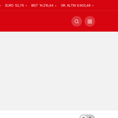
EURO
52,76
BIST
14.210,44
GR. ALTIN
6.903,48