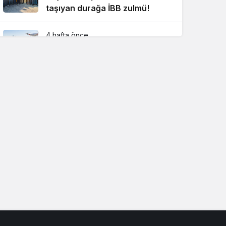
taşıyan durağa İBB zulmü!
4 hafta önce
Beykoz’da kuralsız sürücülere
ceza yağdı
1 hafta önce
Beykoz’a nefesleri kesecek dev
yatırım!