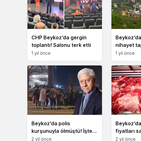
CHP Beykoz’da gergin
Beykoz’da
toplantı! Salonu terk etti
nihayet ta
kavuşuyor
1 yıl önce
1 yıl önce
Beykoz’da polis
Beykoz’da 
kurşunuyla ölmüştü! İşte
fiyatları s
istenen ceza
2 yıl önce
2 yıl önce