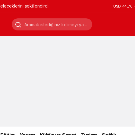
leceklerini şekillendirdi
USD
44,76
Eğitim
Yaşam
Kültür ve Sanat
Turizm
Sağlık