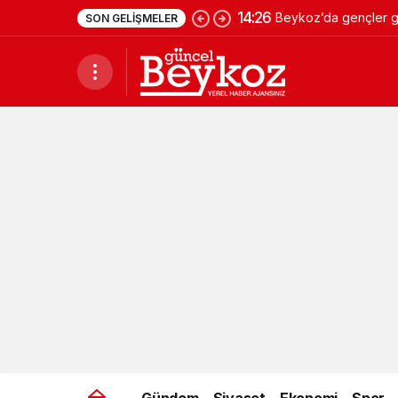
14:26
Beykoz’da gençler ge
SON GELIŞMELER
Gündem
Siyaset
Ekonomi
Spor