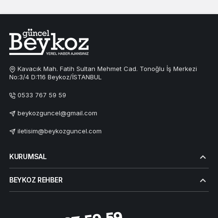
Kavacık Mah. Fatih Sultan Mehmet Cad. Tonoğlu İş Merkezi
No:3/4 D:116 Beykoz/İSTANBUL
0533 767 59 59
beykozguncel@gmail.com
iletisim@beykozguncel.com
KURUMSAL
BEYKOZ REHBER