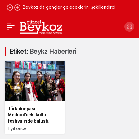
Beykoz’da gençler geleceklerini şekillendirdi
Etiket:
Beykz Haberleri
Türk dünyası
Medipol’deki kültür
festivalinde buluştu
1 yıl önce