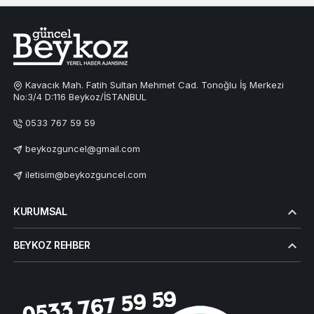
Kavacık Mah. Fatih Sultan Mehmet Cad. Tonoğlu İş Merkezi
No:3/4 D:116 Beykoz/İSTANBUL
0533 767 59 59
beykozguncel@gmail.com
iletisim@beykozguncel.com
KURUMSAL
BEYKOZ REHBER