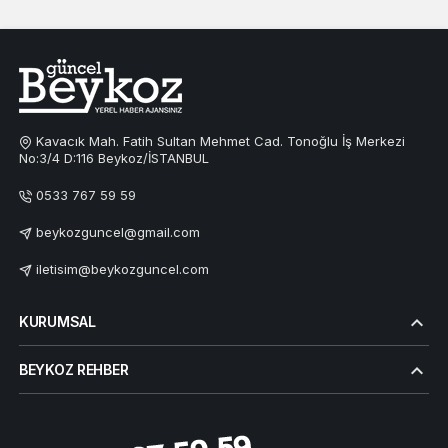
Kavacık Mah. Fatih Sultan Mehmet Cad. Tonoğlu İş Merkezi
No:3/4 D:116 Beykoz/İSTANBUL
0533 767 59 59
beykozguncel@gmail.com
iletisim@beykozguncel.com
KURUMSAL
BEYKOZ REHBER