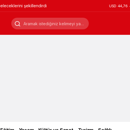
leceklerini şekillendirdi
USD
44,76
Eğitim
Yaşam
Kültür ve Sanat
Turizm
Sağlık