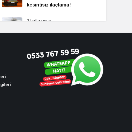
kesintisiz ilaçlama!
3 hafta önce
CHP oylarıyla toplu ulaşıma
yüzde 10 zam
4 hafta önce
Beykoz’da bulduğu altın dolu
keseyi sahibine teslim etti!
eri
gileri