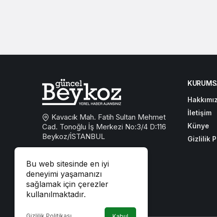
KURUMS
Hakkımı
İletişim
Kavacık Mah. Fatih Sultan Mehmet
Künye
Cad. Tonoğlu İş Merkezi No:3/4 D:116
Beykoz/İSTANBUL
Gizlilik P
0533 767 59 59
Bu web sitesinde en iyi
beykozguncel@gmail.com
deneyimi yaşamanızı
sağlamak için çerezler
iletisim@beykozguncel.com
kullanılmaktadır.
Gizlilik Politikası
Kabul