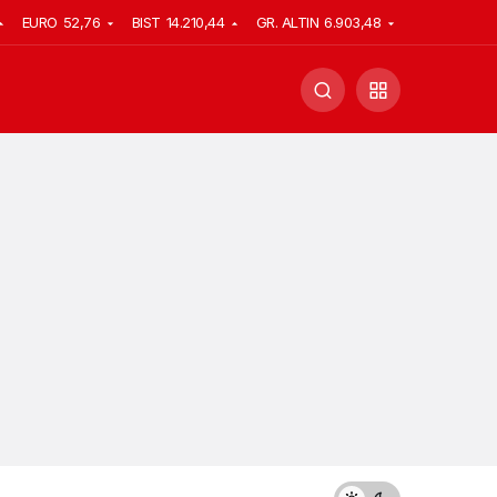
EURO
52,76
BIST
14.210,44
GR. ALTIN
6.903,48