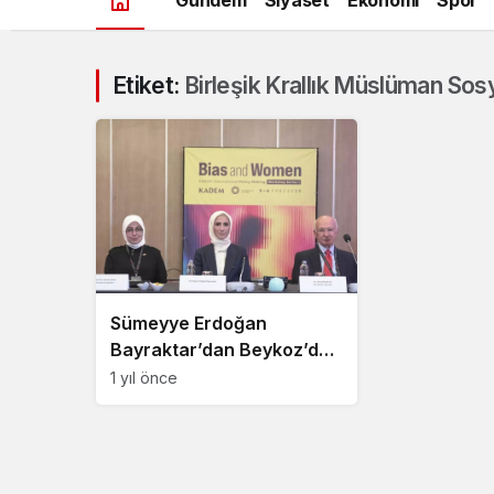
Etiket:
Birleşik Krallık Müslüman Sosy
Sümeyye Erdoğan
Bayraktar’dan Beykoz’da
önemli açıklamalar
1 yıl önce