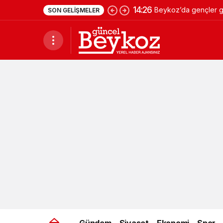
14:26
Beykoz’da gençler ge
SON GELIŞMELER
Gündem
Siyaset
Ekonomi
Spor