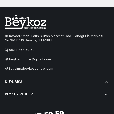
Kavacık Mah. Fatih Sultan Mehmet Cad. Tonoğlu İş Merkezi
No:3/4 D:116 Beykoz/İSTANBUL
0533 767 59 59
beykozguncel@gmail.com
iletisim@beykozguncel.com
KURUMSAL
BEYKOZ REHBER