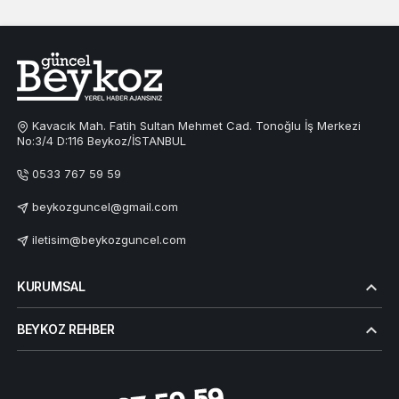
Kavacık Mah. Fatih Sultan Mehmet Cad. Tonoğlu İş Merkezi
No:3/4 D:116 Beykoz/İSTANBUL
0533 767 59 59
beykozguncel@gmail.com
iletisim@beykozguncel.com
KURUMSAL
BEYKOZ REHBER