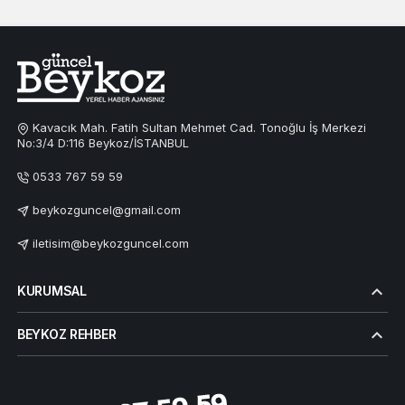
Kavacık Mah. Fatih Sultan Mehmet Cad. Tonoğlu İş Merkezi
No:3/4 D:116 Beykoz/İSTANBUL
0533 767 59 59
beykozguncel@gmail.com
iletisim@beykozguncel.com
KURUMSAL
BEYKOZ REHBER