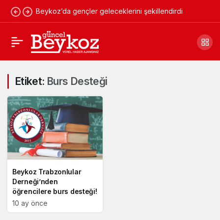
Beykoz’da gençler geleceklerini şekillendirdi
Etiket:
Burs Desteği
Beykoz Trabzonlular
Derneği’nden
öğrencilere burs desteği!
10 ay önce