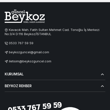
Kavacık Mah. Fatih Sultan Mehmet Cad. Tonoğlu İş Merkezi
No:3/4 D:116 Beykoz/İSTANBUL
0533 767 59 59
beykozguncel@gmail.com
iletisim@beykozguncel.com
KURUMSAL
BEYKOZ REHBER