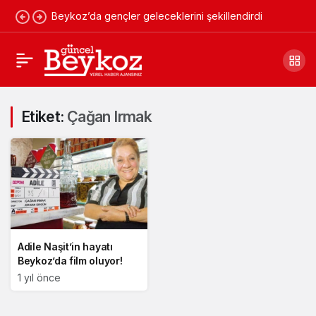
Beykoz’da gençler geleceklerini şekillendirdi
Etiket:
Çağan Irmak
Adile Naşit’in hayatı
Beykoz’da film oluyor!
1 yıl önce