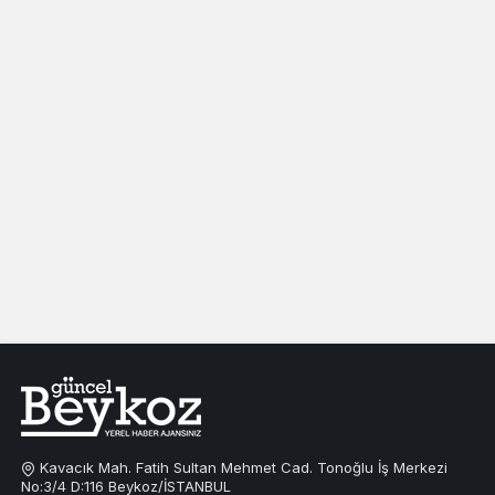
Kavacık Mah. Fatih Sultan Mehmet Cad. Tonoğlu İş Merkezi
No:3/4 D:116 Beykoz/İSTANBUL