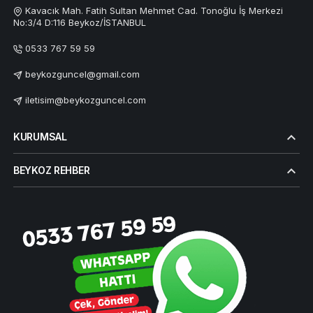
Kavacık Mah. Fatih Sultan Mehmet Cad. Tonoğlu İş Merkezi
No:3/4 D:116 Beykoz/İSTANBUL
0533 767 59 59
beykozguncel@gmail.com
iletisim@beykozguncel.com
KURUMSAL
BEYKOZ REHBER