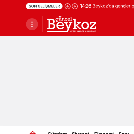
14:26
Beykoz’da gençler ge
SON GELIŞMELER
Gündem
Siyaset
Ekonomi
Spor