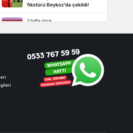
fikstürü Beykoz’da çekildi!
3 hafta önce
Beykoz Metrosuna yeni bir
durak eklendi!
4 hafta önce
Beykoz’un sevilen ismi İsmet
Acar vefat etti
eri
gileri