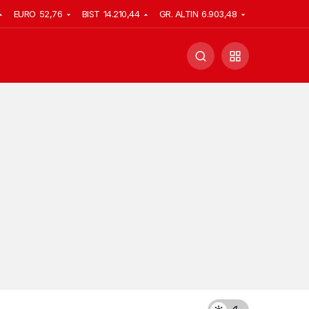
EURO
52,76
BIST
14.210,44
GR. ALTIN
6.903,48