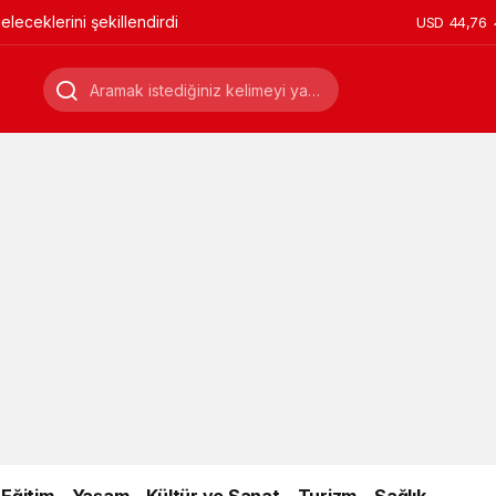
leceklerini şekillendirdi
USD
44,76
Eğitim
Yaşam
Kültür ve Sanat
Turizm
Sağlık