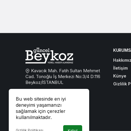
KURUMS
Hakkımı
İletişim
Kavacık Mah. Fatih Sultan Mehmet
Künye
Cad. Tonoğlu İş Merkezi No:3/4 D:116
Beykoz/İSTANBUL
Gizlilik P
0533 767 59 59
Bu web sitesinde en iyi
beykozguncel@gmail.com
deneyimi yaşamanızı
sağlamak için çerezler
iletisim@beykozguncel.com
kullanılmaktadır.
Gizlilik Politikası
Kabul