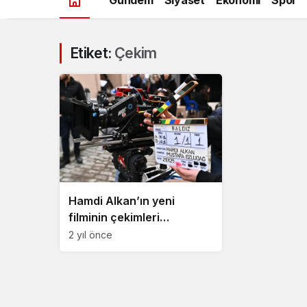
Etiket:
Çekim
Hamdi Alkan’ın yeni
filminin çekimleri
Beykoz’da başladı
2 yıl önce