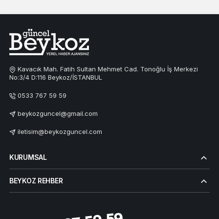
Kavacık Mah. Fatih Sultan Mehmet Cad. Tonoğlu İş Merkezi
No:3/4 D:116 Beykoz/İSTANBUL
0533 767 59 59
beykozguncel@gmail.com
iletisim@beykozguncel.com
KURUMSAL
BEYKOZ REHBER