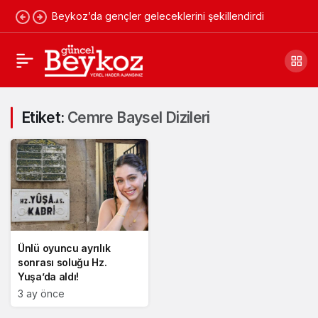
Beykoz’da gençler geleceklerini şekillendirdi
Etiket:
Cemre Baysel Dizileri
Ünlü oyuncu ayrılık
sonrası soluğu Hz.
Yuşa’da aldı!
3 ay önce