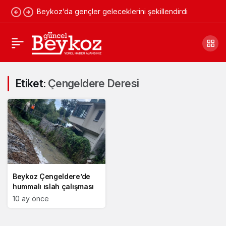
Beykoz’da gençler geleceklerini şekillendirdi
Etiket:
Çengeldere Deresi
Beykoz Çengeldere’de
hummalı ıslah çalışması
10 ay önce