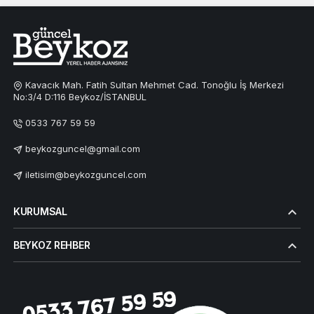
Kavacık Mah. Fatih Sultan Mehmet Cad. Tonoğlu İş Merkezi
No:3/4 D:116 Beykoz/İSTANBUL
0533 767 59 59
beykozguncel@gmail.com
iletisim@beykozguncel.com
KURUMSAL
BEYKOZ REHBER