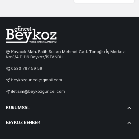
Kavacık Mah. Fatih Sultan Mehmet Cad. Tonoğlu İş Merkezi
No:3/4 D:116 Beykoz/İSTANBUL
0533 767 59 59
beykozguncel@gmail.com
iletisim@beykozguncel.com
KURUMSAL
BEYKOZ REHBER