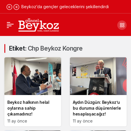
Beykoz’da gençler geleceklerini şekillendirdi
Etiket:
Chp Beykoz Kongre
Beykoz halkının helal
Aydın Düzgün: Beykoz’u
oylarına sahip
bu duruma düşürenlerle
çıkamadınız!
hesaplaşacağız!
11 ay önce
11 ay önce