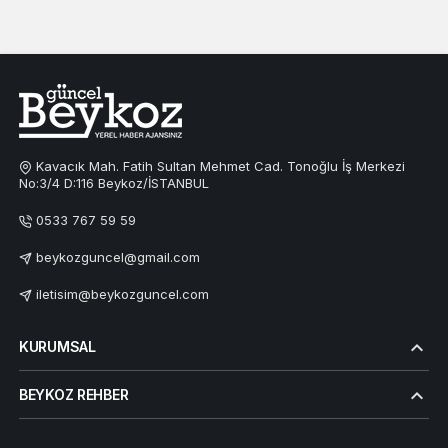
Kavacık Mah. Fatih Sultan Mehmet Cad. Tonoğlu İş Merkezi
No:3/4 D:116 Beykoz/İSTANBUL
0533 767 59 59
beykozguncel@gmail.com
iletisim@beykozguncel.com
KURUMSAL
BEYKOZ REHBER