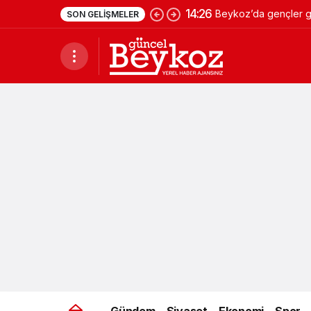
14:26
Beykoz’da gençler ge
SON GELIŞMELER
Gündem
Siyaset
Ekonomi
Spor