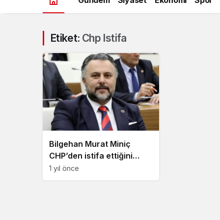
Etiket:
Chp Istifa
Bilgehan Murat Miniç
CHP’den istifa ettiğini
açıkladı
1 yıl önce