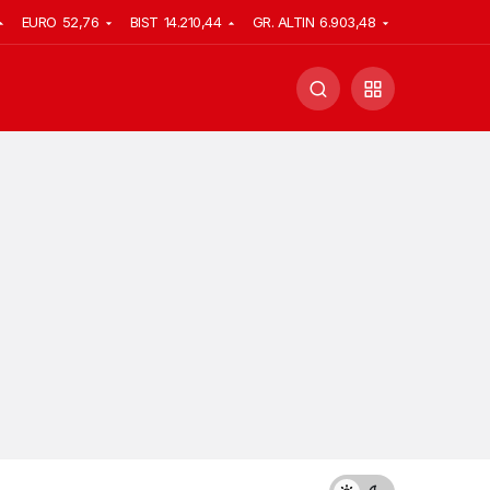
EURO
52,76
BIST
14.210,44
GR. ALTIN
6.903,48