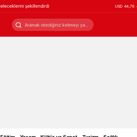
leceklerini şekillendirdi
USD
44,76
Eğitim
Yaşam
Kültür ve Sanat
Turizm
Sağlık