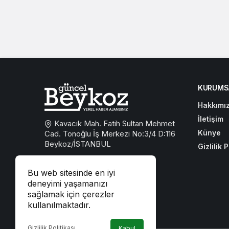
KURUMS
Hakkımı
İletişim
Kavacık Mah. Fatih Sultan Mehmet
Künye
Cad. Tonoğlu İş Merkezi No:3/4 D:116
Beykoz/İSTANBUL
Gizlilik P
0533 767 59 59
Bu web sitesinde en iyi
beykozguncel@gmail.com
deneyimi yaşamanızı
sağlamak için çerezler
iletisim@beykozguncel.com
kullanılmaktadır.
Gizlilik Politikası
Kabul