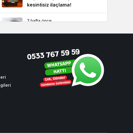
kesintisiz ilaçlama!
3 hafta önce
CHP oylarıyla toplu ulaşıma
yüzde 10 zam
4 hafta önce
Beykoz’da bulduğu altın dolu
keseyi sahibine teslim etti!
eri
gileri