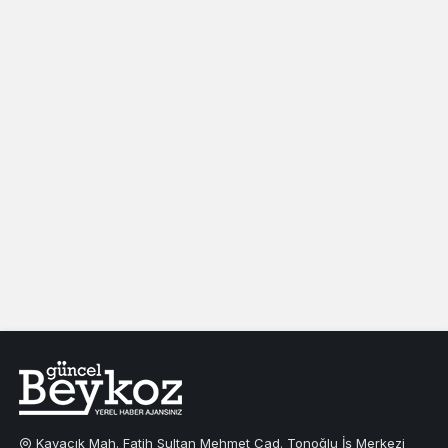
Kavacık Mah. Fatih Sultan Mehmet Cad. Tonoğlu İş Merkezi