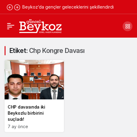
Beykoz’da gençler geleceklerini şekillendirdi
Etiket:
Chp Kongre Davası
CHP davasında iki
Beykozlu birbirini
suçladı!
7 ay önce