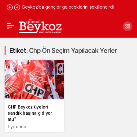
Beykoz’da gençler geleceklerini şekillendirdi
Etiket:
Chp Ön Seçim Yapılacak Yerler
CHP Beykoz üyeleri
sandık başına gidiyor
mu?
1 yıl önce