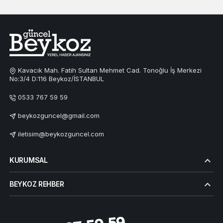
Kavacık Mah. Fatih Sultan Mehmet Cad. Tonoğlu İş Merkezi
No:3/4 D:116 Beykoz/İSTANBUL
0533 767 59 59
beykozguncel@gmail.com
iletisim@beykozguncel.com
KURUMSAL
BEYKOZ REHBER