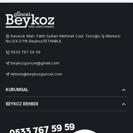
Kavacık Mah. Fatih Sultan Mehmet Cad. Tonoğlu İş Merkezi
No:3/4 D:116 Beykoz/İSTANBUL
0533 767 59 59
beykozguncel@gmail.com
iletisim@beykozguncel.com
KURUMSAL
BEYKOZ REHBER