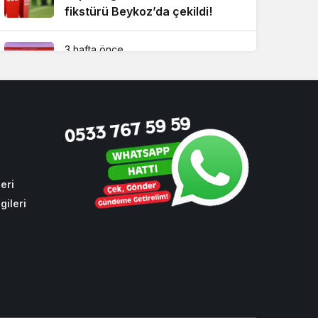
fikstürü Beykoz’da çekildi!
3 hafta önce
Beykoz Metrosuna yeni bir
durak eklendi!
4 hafta önce
Beykoz’un sevilen ismi İsmet
Acar vefat etti
eri
gileri