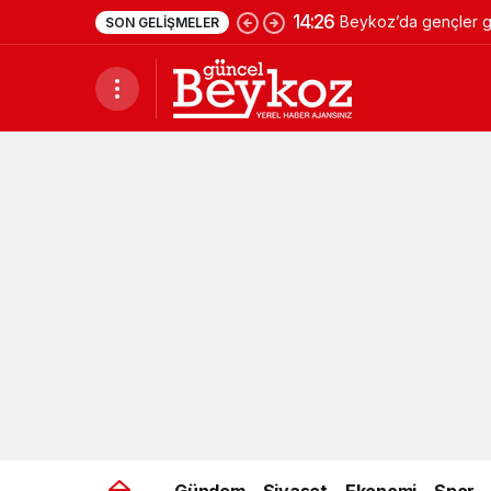
14:26
Beykoz’da gençler ge
SON GELIŞMELER
Gündem
Siyaset
Ekonomi
Spor