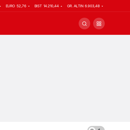
EURO
52,76
BIST
14.210,44
GR. ALTIN
6.903,48