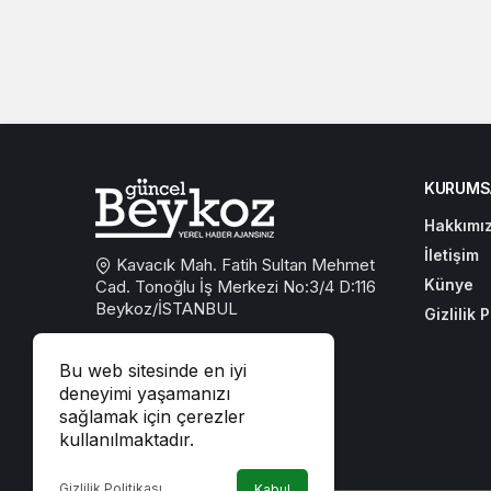
KURUMS
Hakkımı
İletişim
Kavacık Mah. Fatih Sultan Mehmet
Künye
Cad. Tonoğlu İş Merkezi No:3/4 D:116
Beykoz/İSTANBUL
Gizlilik P
0533 767 59 59
Bu web sitesinde en iyi
beykozguncel@gmail.com
deneyimi yaşamanızı
sağlamak için çerezler
iletisim@beykozguncel.com
kullanılmaktadır.
Gizlilik Politikası
Kabul