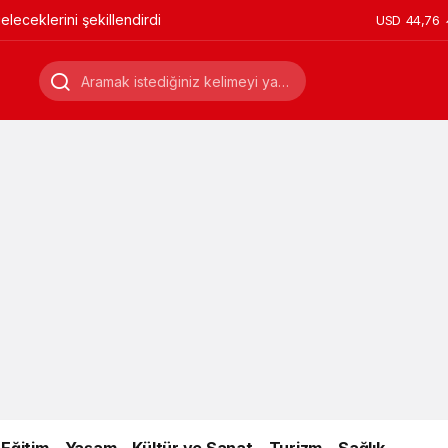
leceklerini şekillendirdi
USD
44,76
Eğitim
Yaşam
Kültür ve Sanat
Turizm
Sağlık