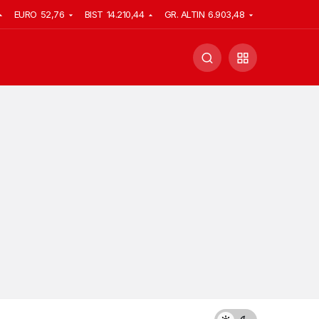
EURO
52,76
BIST
14.210,44
GR. ALTIN
6.903,48