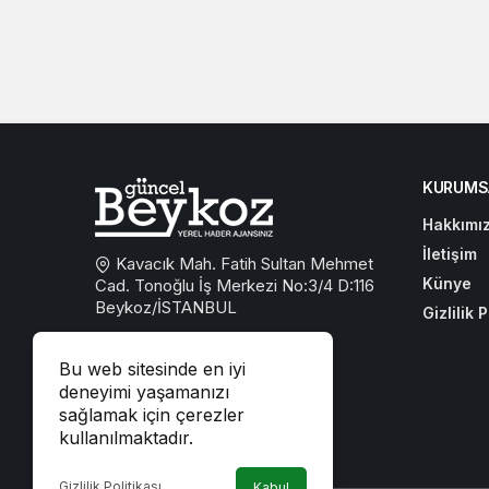
KURUMS
Hakkımı
İletişim
Kavacık Mah. Fatih Sultan Mehmet
Künye
Cad. Tonoğlu İş Merkezi No:3/4 D:116
Beykoz/İSTANBUL
Gizlilik P
0533 767 59 59
Bu web sitesinde en iyi
beykozguncel@gmail.com
deneyimi yaşamanızı
sağlamak için çerezler
iletisim@beykozguncel.com
kullanılmaktadır.
Gizlilik Politikası
Kabul