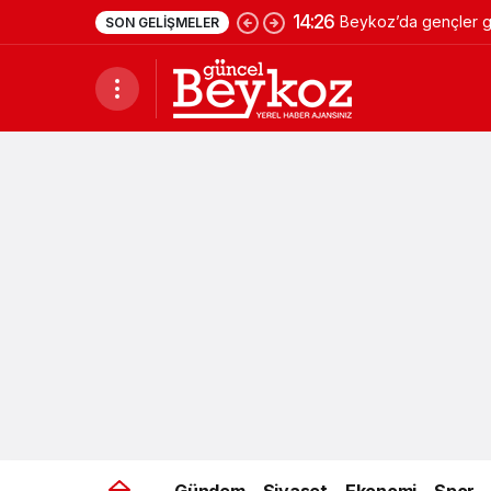
14:26
Beykoz’da gençler ge
SON GELIŞMELER
Gündem
Siyaset
Ekonomi
Spor