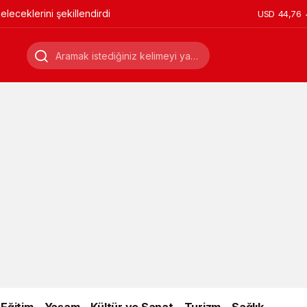
leceklerini şekillendirdi
USD
44,76
Eğitim
Yaşam
Kültür ve Sanat
Turizm
Sağlık