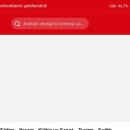
leceklerini şekillendirdi
USD
44,76
Eğitim
Yaşam
Kültür ve Sanat
Turizm
Sağlık