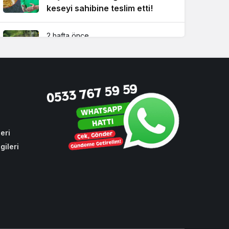
keseyi sahibine teslim etti!
2 hafta önce
İBB’nin yapmadığı işi Beykoz
Belediyesi yaptı!
4 hafta önce
Dikkat! Beykoz’un 4 büyük
mahallesinde su kesintisi
eri
gileri