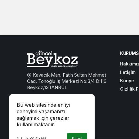
KURUMS
Hakkımı
İletişim
Kavacık Mah. Fatih Sultan Mehmet
Künye
Cad. Tonoğlu İş Merkezi No:3/4 D:116
Beykoz/İSTANBUL
Gizlilik P
0533 767 59 59
Bu web sitesinde en iyi
beykozguncel@gmail.com
deneyimi yaşamanızı
sağlamak için çerezler
iletisim@beykozguncel.com
kullanılmaktadır.
Gizlilik Politikası
Kabul