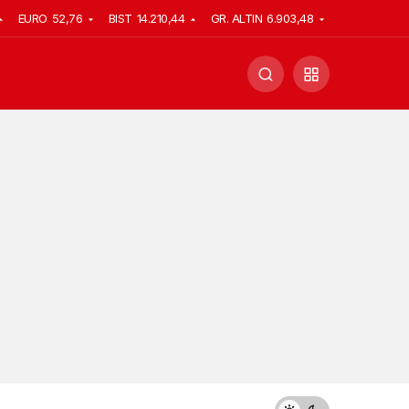
EURO
52,76
BIST
14.210,44
GR. ALTIN
6.903,48