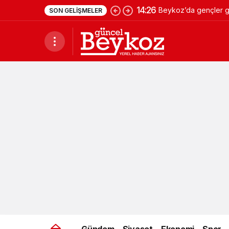
14:26
Beykoz’da gençler ge
SON GELIŞMELER
Gündem
Siyaset
Ekonomi
Spor