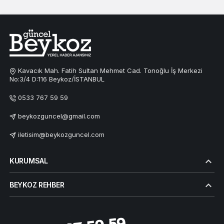
Kavacık Mah. Fatih Sultan Mehmet Cad. Tonoğlu İş Merkezi
No:3/4 D:116 Beykoz/İSTANBUL
0533 767 59 59
beykozguncel@gmail.com
iletisim@beykozguncel.com
KURUMSAL
BEYKOZ REHBER