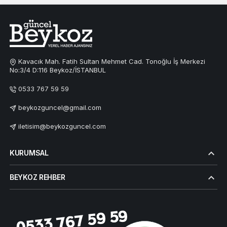
Kavacık Mah. Fatih Sultan Mehmet Cad. Tonoğlu İş Merkezi
No:3/4 D:116 Beykoz/İSTANBUL
0533 767 59 59
beykozguncel@gmail.com
iletisim@beykozguncel.com
KURUMSAL
BEYKOZ REHBER