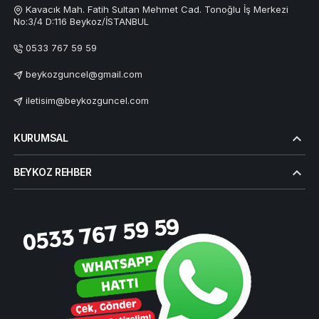
Kavacık Mah. Fatih Sultan Mehmet Cad. Tonoğlu İş Merkezi
No:3/4 D:116 Beykoz/İSTANBUL
0533 767 59 59
beykozguncel@gmail.com
iletisim@beykozguncel.com
KURUMSAL
BEYKOZ REHBER