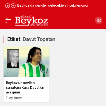
Beykoz’da gençler geleceklerini şekillendirdi
Etiket:
Davut Topatan
Beykoz’un sevilen
sanatçısı Kara Davut’un
acı günü
11 ay önce