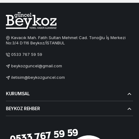
Kavacık Mah. Fatih Sultan Mehmet Cad. Tonoğlu İş Merkezi
No:3/4 D:116 Beykoz/İSTANBUL
0533 767 59 59
beykozguncel@gmail.com
iletisim@beykozguncel.com
KURUMSAL
BEYKOZ REHBER