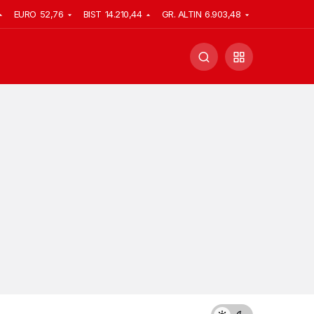
EURO
52,76
BIST
14.210,44
GR. ALTIN
6.903,48