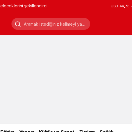
leceklerini şekillendirdi
USD
44,76
Eğitim
Yaşam
Kültür ve Sanat
Turizm
Sağlık