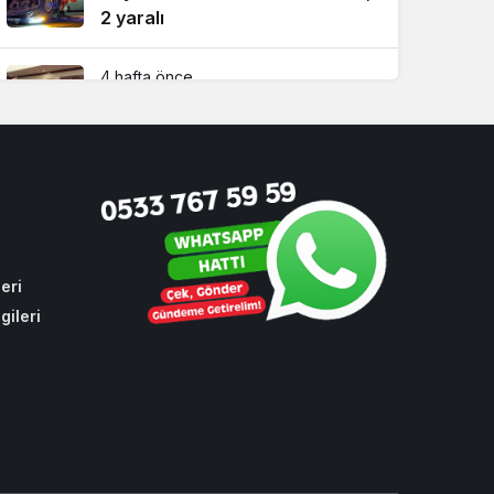
2 yaralı
4 hafta önce
Beykoz Başkan Vekili Özlem
Vural Gürzel’den çarpıcı
açıklamalar!
2 hafta önce
Riva’da yılların sorununa ilk
kazma vuruldu!
eri
gileri