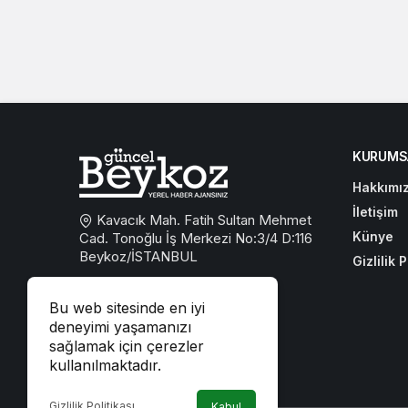
KURUMS
Hakkımı
İletişim
Kavacık Mah. Fatih Sultan Mehmet
Künye
Cad. Tonoğlu İş Merkezi No:3/4 D:116
Beykoz/İSTANBUL
Gizlilik P
0533 767 59 59
Bu web sitesinde en iyi
beykozguncel@gmail.com
deneyimi yaşamanızı
sağlamak için çerezler
iletisim@beykozguncel.com
kullanılmaktadır.
Gizlilik Politikası
Kabul