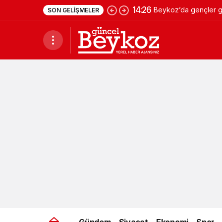
14:26
Beykoz’da gençler ge
SON GELIŞMELER
Gündem
Siyaset
Ekonomi
Spor