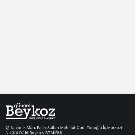
Kavacık Mah. Fatih Sultan Mehmet Cad. Tonoğlu İş Merkezi
No:3/4 D:116 Beykoz/İSTANBUL