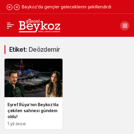
Beykoz’da gençler geleceklerini şekillendirdi
Etiket:
Deözdemir
Eşref Rüya’nın Beykoz’da
çekilen sahnesi gündem
oldu!
1 yıl önce