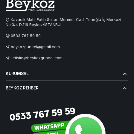
Kavacık Mah. Fatih Sultan Mehmet Cad. Tonoğlu İş Merkezi
No:3/4 D:116 Beykoz/İSTANBUL
0533 767 59 59
beykozguncel@gmail.com
iletisim@beykozguncel.com
KURUMSAL
BEYKOZ REHBER