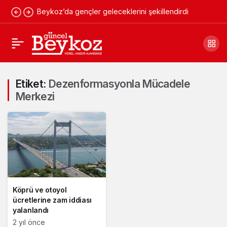
Beykoz’da gençler geleceklerini şekillendirdi
Etiket:
Dezenformasyonla Mücadele
Merkezi
Köprü ve otoyol
ücretlerine zam iddiası
yalanlandı
2 yıl önce