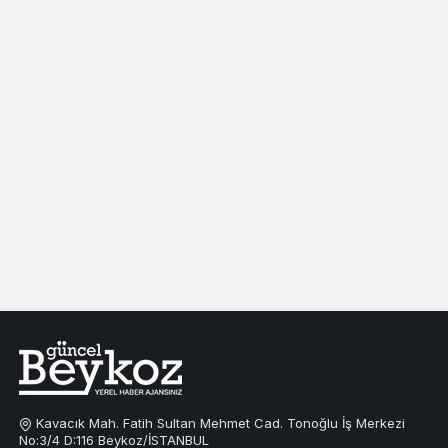
Kavacık Mah. Fatih Sultan Mehmet Cad. Tonoğlu İş Merkezi
No:3/4 D:116 Beykoz/İSTANBUL