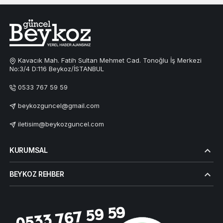
Kavacık Mah. Fatih Sultan Mehmet Cad. Tonoğlu İş Merkezi
No:3/4 D:116 Beykoz/İSTANBUL
0533 767 59 59
beykozguncel@gmail.com
iletisim@beykozguncel.com
KURUMSAL
BEYKOZ REHBER