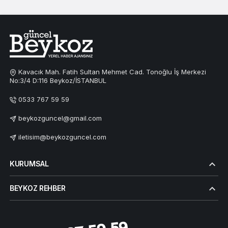
Kavacık Mah. Fatih Sultan Mehmet Cad. Tonoğlu İş Merkezi
No:3/4 D:116 Beykoz/İSTANBUL
0533 767 59 59
beykozguncel@gmail.com
iletisim@beykozguncel.com
KURUMSAL
BEYKOZ REHBER