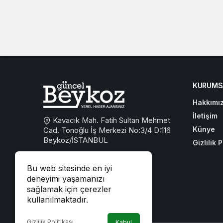
KURUMS
Hakkımı
İletişim
Kavacık Mah. Fatih Sultan Mehmet
Künye
Cad. Tonoğlu İş Merkezi No:3/4 D:116
Beykoz/İSTANBUL
Gizlilik P
0533 767 59 59
Bu web sitesinde en iyi
beykozguncel@gmail.com
deneyimi yaşamanızı
sağlamak için çerezler
iletisim@beykozguncel.com
kullanılmaktadır.
Gizlilik Politikası
Kabul