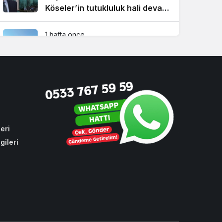
Köseler’in tutukluluk hali devam
ediyor!
1 hafta önce
Beykoz’da şehit taksicinin adını
taşıyan durağa İBB zulmü!
1 ay önce
CHP sıraları boş kaldı! Cumhur
İttifakı Beykoz’da hizmeti
aksattırmadı
eri
gileri