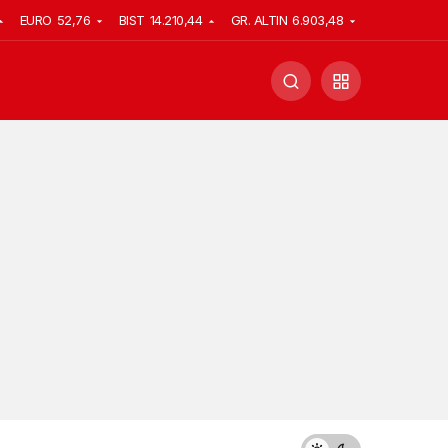
EURO
52,76
BIST
14.210,44
GR. ALTIN
6.903,48