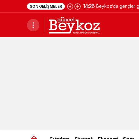
14:26
Beykoz’da gençler ge
SON GELIŞMELER
Gündem
Siyaset
Ekonomi
Spor