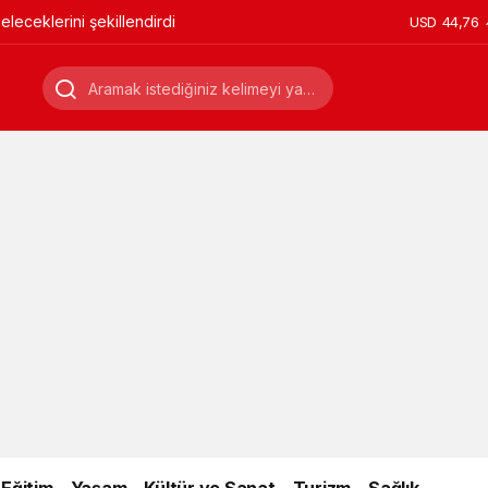
leceklerini şekillendirdi
USD
44,76
Eğitim
Yaşam
Kültür ve Sanat
Turizm
Sağlık