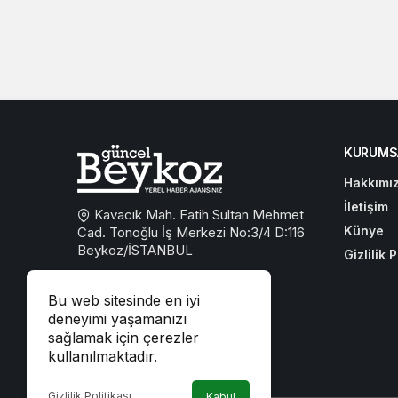
KURUMS
Hakkımı
İletişim
Kavacık Mah. Fatih Sultan Mehmet
Künye
Cad. Tonoğlu İş Merkezi No:3/4 D:116
Beykoz/İSTANBUL
Gizlilik P
0533 767 59 59
Bu web sitesinde en iyi
beykozguncel@gmail.com
deneyimi yaşamanızı
sağlamak için çerezler
iletisim@beykozguncel.com
kullanılmaktadır.
Gizlilik Politikası
Kabul