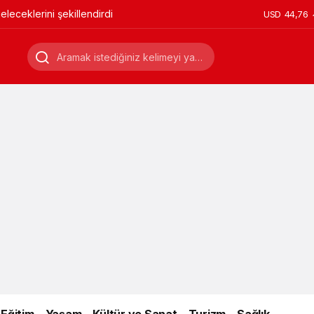
leceklerini şekillendirdi
USD
44,76
Eğitim
Yaşam
Kültür ve Sanat
Turizm
Sağlık