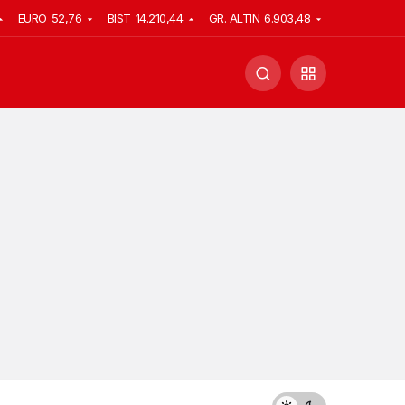
EURO
52,76
BIST
14.210,44
GR. ALTIN
6.903,48