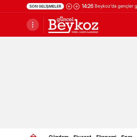
14:26
Beykoz’da gençler ge
SON GELIŞMELER
Gündem
Siyaset
Ekonomi
Spor