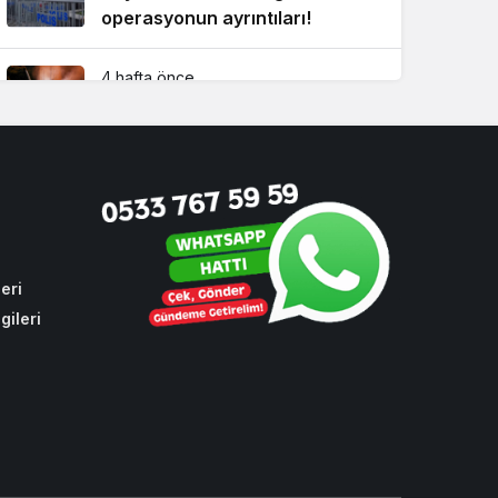
operasyonun ayrıntıları!
4 hafta önce
Beykoz’da yaz boyunca
kesintisiz ilaçlama!
3 hafta önce
CHP oylarıyla toplu ulaşıma
yüzde 10 zam
eri
gileri