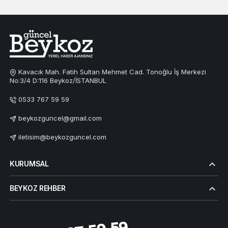
Kavacık Mah. Fatih Sultan Mehmet Cad. Tonoğlu İş Merkezi
No:3/4 D:116 Beykoz/İSTANBUL
0533 767 59 59
beykozguncel@gmail.com
iletisim@beykozguncel.com
KURUMSAL
BEYKOZ REHBER