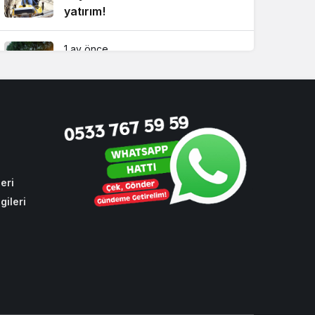
yatırım!
1 ay önce
T3 Vakfı 10’uncu yılını
Beykoz’da kutladı
3 hafta önce
Ünlü oyuncu Damla Sönmez
Beykoz’da evlendi!
eri
gileri