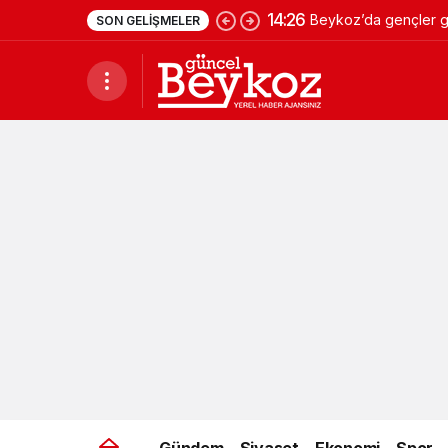
14:26
Beykoz’da gençler ge
SON GELIŞMELER
Gündem
Siyaset
Ekonomi
Spor