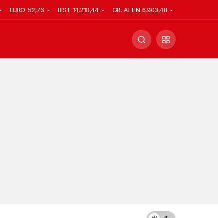
EURO
52,76
BIST
14.210,44
GR. ALTIN
6.903,48