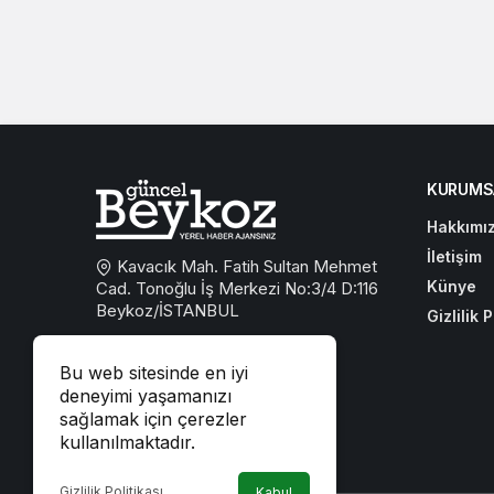
KURUMS
Hakkımı
İletişim
Kavacık Mah. Fatih Sultan Mehmet
Künye
Cad. Tonoğlu İş Merkezi No:3/4 D:116
Beykoz/İSTANBUL
Gizlilik P
0533 767 59 59
Bu web sitesinde en iyi
beykozguncel@gmail.com
deneyimi yaşamanızı
sağlamak için çerezler
iletisim@beykozguncel.com
kullanılmaktadır.
Gizlilik Politikası
Kabul