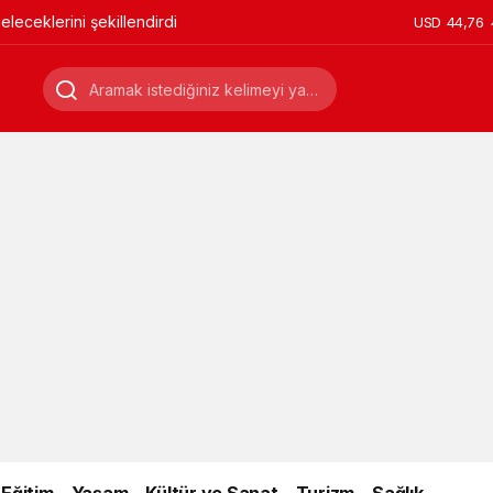
leceklerini şekillendirdi
USD
44,76
Eğitim
Yaşam
Kültür ve Sanat
Turizm
Sağlık