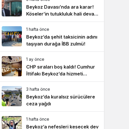
Beykoz Davası’nda ara karar!
Köseler’in tutukluluk hali devam
ediyor!
1 hafta önce
Beykoz’da şehit taksicinin adını
taşıyan durağa İBB zulmü!
1 ay önce
CHP sıraları boş kaldı! Cumhur
İttifakı Beykoz’da hizmeti
aksattırmadı
3 hafta önce
Beykoz’da kuralsız sürücülere
ceza yağdı
1 hafta önce
Beykoz’a nefesleri kesecek dev