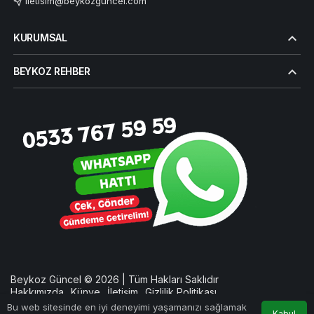
iletisim@beykozguncel.com
KURUMSAL
BEYKOZ REHBER
Beykoz Güncel © 2026 | Tüm Hakları Saklıdır
Hakkımızda
Künye
İletişim
Gizlilik Politikası
Bu web sitesinde en iyi deneyimi yaşamanızı sağlamak
Kabul