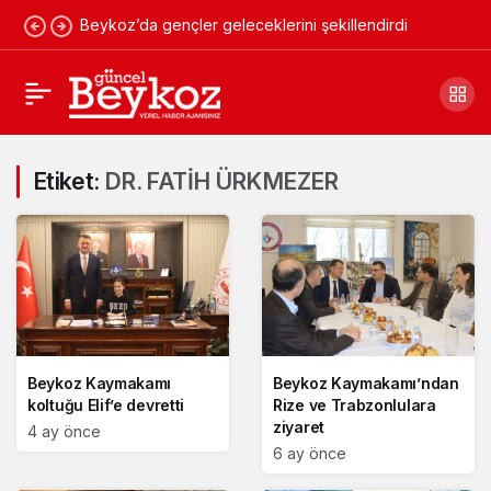
Beykoz’da gençler geleceklerini şekillendirdi
Etiket:
DR. FATİH ÜRKMEZER
Beykoz Kaymakamı
Beykoz Kaymakamı’ndan
koltuğu Elif’e devretti
Rize ve Trabzonlulara
ziyaret
4 ay önce
6 ay önce