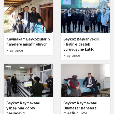
Kaymakam Beykozluların
Beykoz Başkanvekili,
hanelere misafir oluyor
Filistin’e destek
yürüyüşüne katıldı
7 ay önce
7 ay önce
Beykoz Kaymakamı
Beykoz Kaymakamı
yılbaşında görev
Ürkmezer hanelere
başındaydı!
misafir oluyor