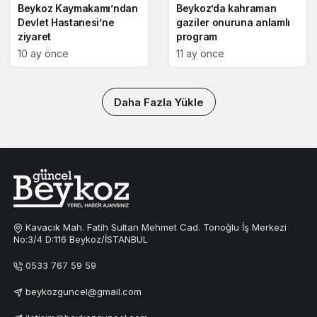
Beykoz Kaymakamı’ndan
Beykoz’da kahraman
Devlet Hastanesi’ne
gaziler onuruna anlamlı
ziyaret
program
10 ay önce
11 ay önce
Daha Fazla Yükle
Kavacık Mah. Fatih Sultan Mehmet Cad. Tonoğlu İş Merkezi
No:3/4 D:116 Beykoz/İSTANBUL
0533 767 59 59
beykozguncel@gmail.com