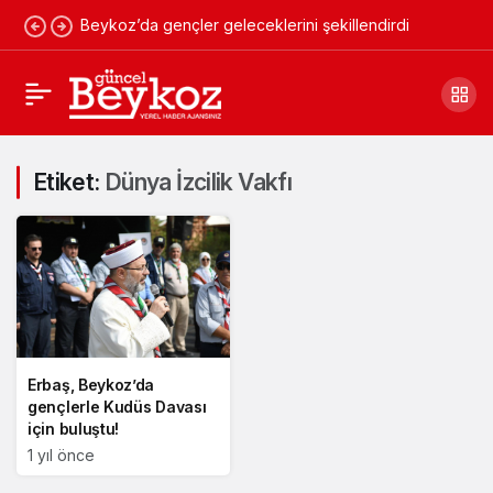
Beykoz’da gençler geleceklerini şekillendirdi
Etiket:
Dünya İzcilik Vakfı
Erbaş, Beykoz’da
gençlerle Kudüs Davası
için buluştu!
1 yıl önce