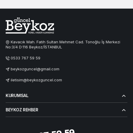
Kavacık Mah. Fatih Sultan Mehmet Cad. Tonoğlu İş Merkezi
No:3/4 D:116 Beykoz/İSTANBUL
0533 767 59 59
beykozguncel@gmail.com
iletisim@beykozguncel.com
KURUMSAL
BEYKOZ REHBER