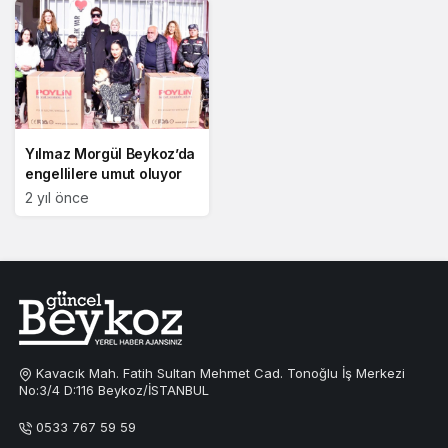
Yılmaz Morgül Beykoz’da
engellilere umut oluyor
2 yıl önce
Kavacık Mah. Fatih Sultan Mehmet Cad. Tonoğlu İş Merkezi
No:3/4 D:116 Beykoz/İSTANBUL
0533 767 59 59