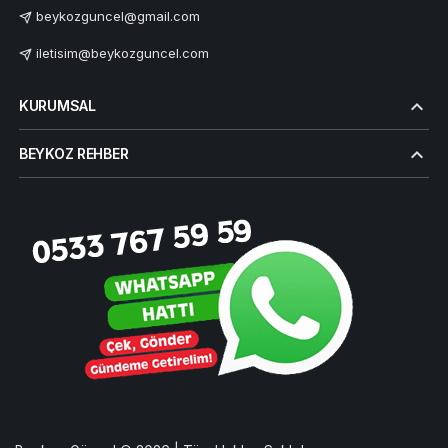
beykozguncel@gmail.com
iletisim@beykozguncel.com
KURUMSAL
BEYKOZ REHBER