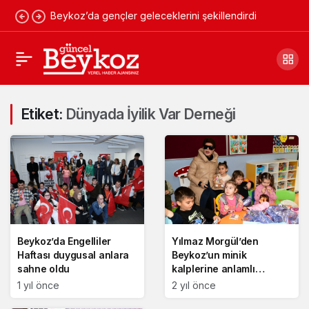
Beykoz’da gençler geleceklerini şekillendirdi
Etiket:
Dünyada İyilik Var Derneği
Beykoz’da Engelliler
Yılmaz Morgül’den
Haftası duygusal anlara
Beykoz’un minik
sahne oldu
kalplerine anlamlı
dokunuş!
1 yıl önce
2 yıl önce