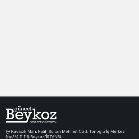
Kavacık Mah. Fatih Sultan Mehmet Cad. Tonoğlu İş Merkezi
No:3/4 D:116 Beykoz/İSTANBUL