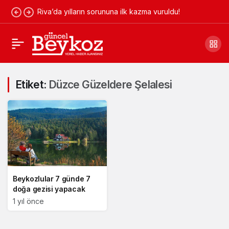
Riva’da yılların sorununa ilk kazma vuruldu!
Etiket:
Düzce Güzeldere Şelalesi
Beykozlular 7 günde 7
doğa gezisi yapacak
1 yıl önce