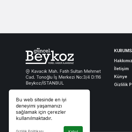
KURUMS
Hakkımı
İletişim
Kavacık Mah. Fatih Sultan Mehmet
Künye
Cad. Tonoğlu İş Merkezi No:3/4 D:116
Beykoz/İSTANBUL
Gizlilik P
0533 767 59 59
Bu web sitesinde en iyi
beykozguncel@gmail.com
deneyimi yaşamanızı
sağlamak için çerezler
iletisim@beykozguncel.com
kullanılmaktadır.
Gizlilik Politikası
Kabul