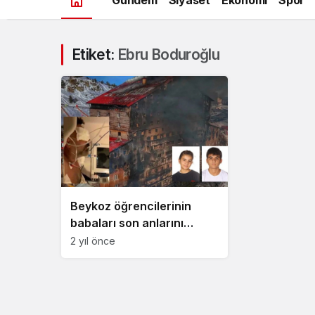
Etiket:
Ebru Boduroğlu
Beykoz öğrencilerinin
babaları son anlarını
anlattı
2 yıl önce