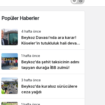
Popüler Haberler
4 hafta önce
Beykoz Davası’nda ara karar!
Köseler’in tutukluluk hali devam
ediyor!
1 hafta önce
Beykoz’da şehit taksicinin adını
taşıyan durağa İBB zulmü!
3 hafta önce
Beykoz’da kuralsız sürücülere
ceza yağdı
1 hafta önce