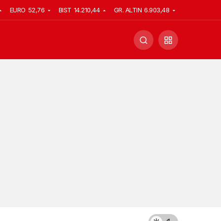
EURO
52,76
BIST
14.210,44
GR. ALTIN
6.903,48