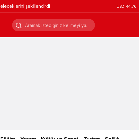
leceklerini şekillendirdi
USD
44,76
Eğitim
Yaşam
Kültür ve Sanat
Turizm
Sağlık