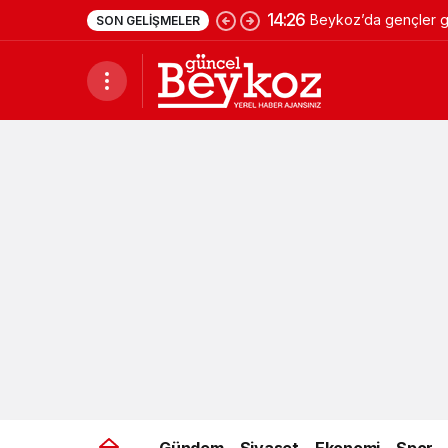
14:26
Beykoz’da gençler ge
SON GELIŞMELER
Gündem
Siyaset
Ekonomi
Spor