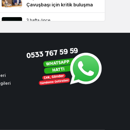
Çavuşbaşı için kritik buluşma
3 hafta önce
Beykoz 15 Temmuz’un 10’uncu
yılında da tek yürek oldu
4 hafta önce
Süper Lig’de 2026-2027 sezonu
fikstürü Beykoz’da çekildi!
eri
gileri