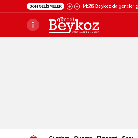
14:26
Beykoz’da gençler ge
SON GELIŞMELER
Gündem
Siyaset
Ekonomi
Spor