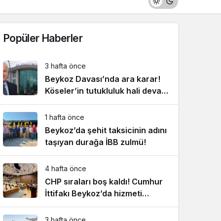
Popüler Haberler
3 hafta önce
Beykoz Davası’nda ara karar!
Köseler’in tutukluluk hali devam
ediyor!
1 hafta önce
Beykoz’da şehit taksicinin adını
taşıyan durağa İBB zulmü!
4 hafta önce
CHP sıraları boş kaldı! Cumhur
İttifakı Beykoz’da hizmeti
aksattırmadı
3 hafta önce