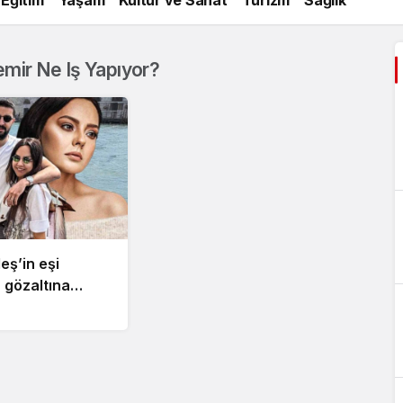
mir Ne Iş Yapıyor?
eş’in eşi
 gözaltına