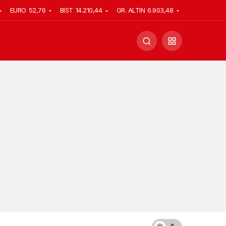
EURO
52,76
BIST
14.210,44
GR. ALTIN
6.903,48