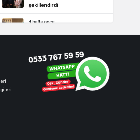
şekillendirdi
4 hafta önce
Beykoz’da tarihi zirve!
Çavuşbaşı için kritik buluşma
3 hafta önce
Beykoz 15 Temmuz’un 10’uncu
yılında da tek yürek oldu
eri
gileri