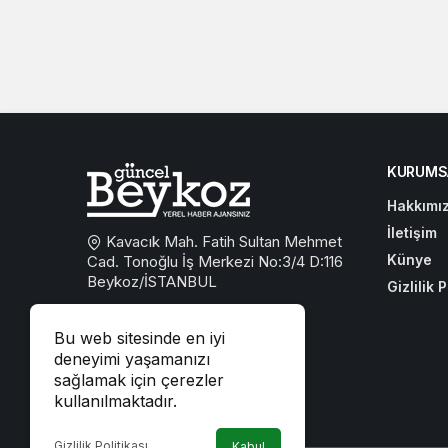
KURUMS
Hakkımı
İletişim
Kavacık Mah. Fatih Sultan Mehmet
Künye
Cad. Tonoğlu İş Merkezi No:3/4 D:116
Beykoz/İSTANBUL
Gizlilik P
0533 767 59 59
Bu web sitesinde en iyi
beykozguncel@gmail.com
deneyimi yaşamanızı
sağlamak için çerezler
iletisim@beykozguncel.com
kullanılmaktadır.
Gizlilik Politikası
Kabul