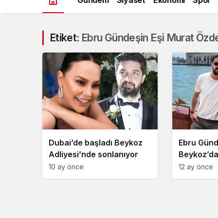
Etiket:
Ebru Gündeşin Eşi Murat Özde
Dubai’de başladı Beykoz
Ebru Günd
Adliyesi’nde sonlanıyor
Beykoz’da
alındı!
10 ay önce
12 ay önce