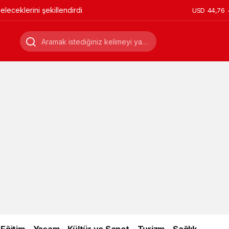
leceklerini şekillendirdi
USD
44,76
Eğitim
Yaşam
Kültür ve Sanat
Turizm
Sağlık