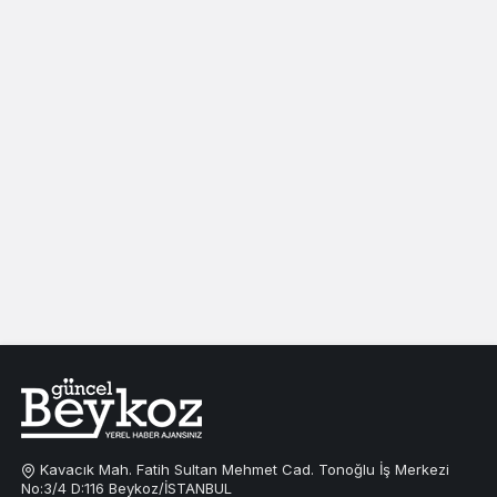
Kavacık Mah. Fatih Sultan Mehmet Cad. Tonoğlu İş Merkezi
No:3/4 D:116 Beykoz/İSTANBUL