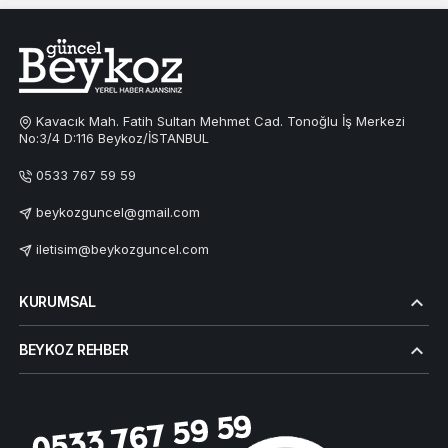
Kavacık Mah. Fatih Sultan Mehmet Cad. Tonoğlu İş Merkezi
No:3/4 D:116 Beykoz/İSTANBUL
0533 767 59 59
beykozguncel@gmail.com
iletisim@beykozguncel.com
KURUMSAL
BEYKOZ REHBER