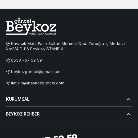
Kavacık Mah. Fatih Sultan Mehmet Cad. Tonoğlu İş Merkezi
No:3/4 D:116 Beykoz/İSTANBUL
0533 767 59 59
beykozguncel@gmail.com
iletisim@beykozguncel.com
KURUMSAL
BEYKOZ REHBER